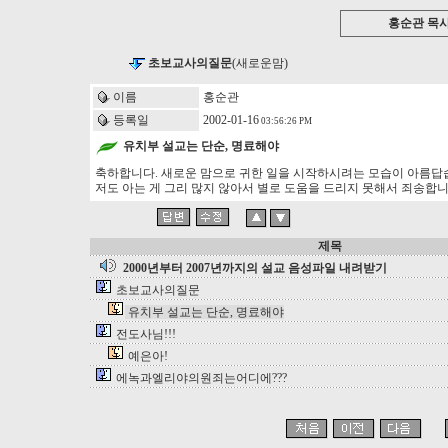
홍순관 목
초보교사의질문
(새로운맘)
이름
홍순관
등록일
2002-01-16
03:56:26 PM
유치부 설교는 단순, 명료해야
축하합니다. 새로운 맘으로 귀한 일을 시작하시려는 모습이 아름답
저도 아는 게 그리 많지 않아서 별로 도움을 드리지 못해서 죄송합니
제목
2000년부터 2007년까지의 설교 음성파일 내려받기
초보교사의질문
유치부 설교는 단순, 명료해야
전도사님!!!
예은아!
에녹과엘리야의원죄는어디에???