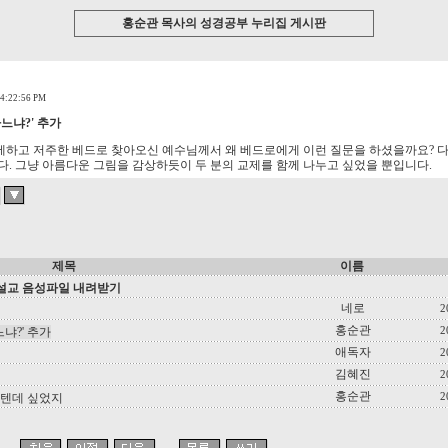
홍순관 목사의 성경공부 누리집 게시판
4:22:56 PM
하느냐?' 추가
하고 저주한 베드로 찾아오신 예수님께서 왜 베드로에게 이런 질문을 하셨을까요? 다
다. 그냥 아름다운 그림을 감상하듯이 두 분의 교제를 함께 나누고 싶었을 뿐입니다.
제목
이름
의 설교 음성파일 내려받기
네로
2
홍순관
냐?' 추가
2
애독자
2
김혜진
2
홍순관
텐데 싶었지
2