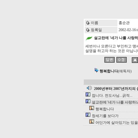
이름
홍순관
등록일
2002-02-16
0
설교란에 '네가 나를 사랑
세번이나 모른다고 부인하고 맹세
설명을 하고자 하는 것은 아닙니
행복합니다
(애독자)
2000년부터 2007년까지
접니다. 전도사님...긁적...
설교란에 '네가 나를 사랑하느
행복합니다
창세기를 보다가
어딘가에 살아있기는 있을